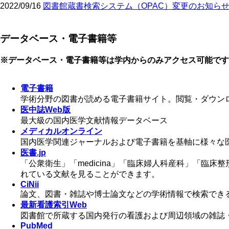
2022/09/16
図書館蔵書検索システム（OPAC）変更のお知ら
データベース・電子書籍等
※データベース・電子書籍等は学内からのみアクセス可能です
電子書籍
学術分野の図書が読める電子書籍サイト。閲覧・ダウン
医中誌Web版
最大級の国内医学文献情報データベース
メディカルオンライン
国内医学関連ジャーナルおよび電子書籍を基軸に様々な
医書.jp
「公衆衛生」「medicina」「臨床婦人科産科」「臨床整形
れている文献を見ることができます。
CiNii
論文、図書・雑誌や博士論文などの学術情報で検索でき
最新看護索引Web
図書館で所蔵する国内発行の看護および周辺領域の雑誌
PubMed