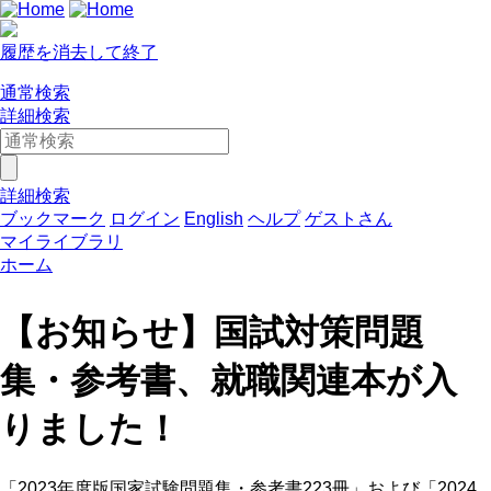
履歴を消去して終了
通常検索
詳細検索
詳細検索
ブックマーク
ログイン
English
ヘルプ
ゲストさん
マイライブラリ
ホーム
【お知らせ】国試対策問題
集・参考書、就職関連本が入
りました！
「2023年度版国家試験問題集・参考書223冊」および「2024